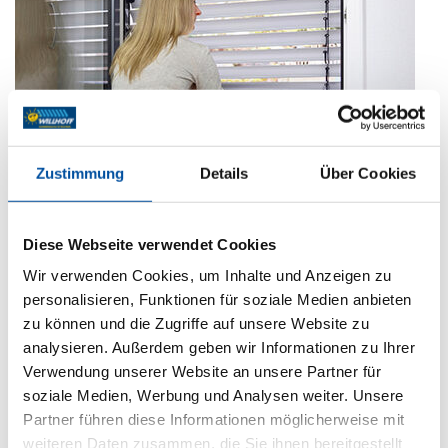
Zustimmung
Details
Über Cookies
Diese Webseite verwendet Cookies
Wir verwenden Cookies, um Inhalte und Anzeigen zu
personalisieren, Funktionen für soziale Medien anbieten
zu können und die Zugriffe auf unsere Website zu
Sicher. Schnell. Manuell. WAREMA SecuKit.
analysieren. Außerdem geben wir Informationen zu Ihrer
Veröffentlicht
11. April 2025
Verwendung unserer Website an unsere Partner für
am
WAREMA Raffstoren, Rollläden und Fenster-Markisen sind wahre
soziale Medien, Werbung und Analysen weiter. Unsere
Multitalente. Sie ermöglichen Sonnen- und Sichtschutz, und
Partner führen diese Informationen möglicherweise mit
optimieren die Energieeffizienz. Rollläden haben sogar eine
weiteren Daten zusammen, die Sie ihnen bereitgestellt