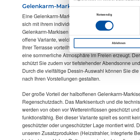
Gelenkarm-Markise
Einwilligungsauswahl
Eine Gelenkarm-Markise bringt schöne Farbakzente au
Notwendig
sich mit ihrem individuellen Design harmonisch in jed
Gelenkarm-Markisen treten in offener oder halboffene
offene Variante, welche vor allem bei einer Montage
Ablehnen
Ihrer Terrasse vorteilhaft ist, ist ein universell einse
eine sommerliche Atmosphäre im Freien erzeugt. De
schützt Sie zudem vor tiefstehender Abendsonne und
Durch die vielfältige Dessin-Auswahl können Sie die
nach Ihren Vorstellungen gestalten.
Der große Vorteil der halboffenen Gelenkarm-Markise i
Regenschutzdach. Das Markisentuch und die techn
werden von oben vor Wettereinflüssen geschützt und
funktionsfähig. Bei dieser Variante spielt es somit kei
geschützter oder ungeschützter Lage montiert wird.
unseren Zusatzprodukten (Heizstrahler, integrierte B