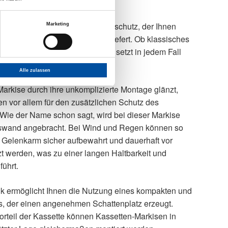
t ein sehr zuverlässiger Sonnenschutz, der Ihnen
Marketing
r eine persönliche Gestaltung liefert. Ob klassisches
kfänger, die Kassetten-Markise setzt in jedem Fall
n Ihrer Hausfassade.
Alle zulassen
rkise durch ihre unkomplizierte Montage glänzt,
n vor allem für den zusätzlichen Schutz des
Wie der Name schon sagt, wird bei dieser Markise
uswand angebracht. Bei Wind und Regen können so
 Gelenkarm sicher aufbewahrt und dauerhaft vor
t werden, was zu einer langen Haltbarkeit und
ührt.
k ermöglicht Ihnen die Nutzung eines kompakten und
s, der einen angenehmen Schattenplatz erzeugt.
rteil der Kassette können Kassetten-Markisen in