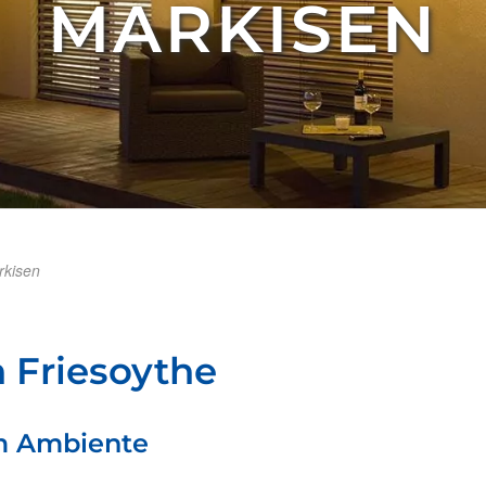
MARKISEN
rkisen
n Friesoythe
m Ambiente