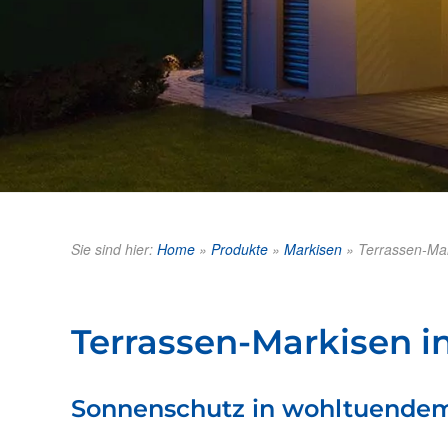
Sie sind hier:
Home
»
Produkte
»
Markisen
»
Terrassen-Ma
Terrassen-Markisen i
Sonnenschutz in wohltuende