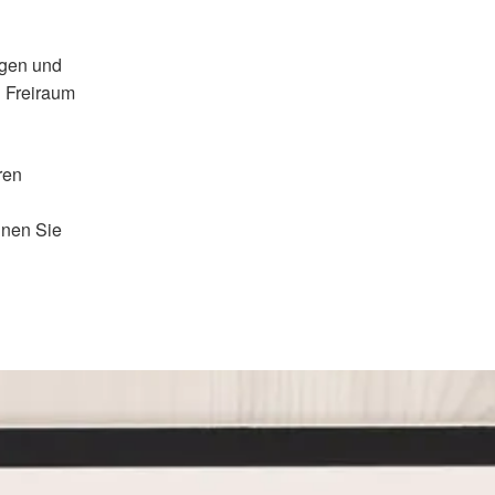
egen und
g Freiraum
ren
nnen Sie