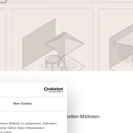
Über Cookies
hen Gelenkarm-Markisen und Kassetten-Markisen.
 unsere Website zu analysieren. Außerdem
rtner führen diese Informationen
lt haben.