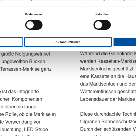
Kassetten-Markise
f Ihre Terrasse und fügt
Eine Kassetten-Markise is
Präferenzen
Statistiken
e Hausarchitektur ein.
einen großen Spielraum fü
r Ausführung auf. Die
Design oder moderner Blic
 im geschützten Bereich
einen stilvollen Akzent a
Auswahl erlauben
tzbarer Schattenspender, der
Während die Gelenkarm-Ma
r große Neigungswinkel
werden Kassetten-Markise
 ungewollten Blicken.
Markisentuchs geschätzt. 
 Terrassen-Markise ganz
eine Kassette an die Ha
das Markisentuch und der
st das integrierte
Wettereinflüssen geschütz
ischen Komponenten
Lebensdauer der Markise f
 bleiben so lange
Diese durchdachte Techni
ne Rolle, ob die Markise in
filigranen Sonnenschutze
 Die Verwendung von
Durch den schützenden Vo
eleuchtung, LED-Stripe