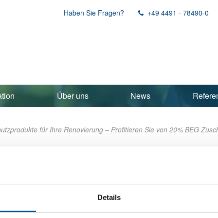
Haben Sie Fragen?
+49 4491 - 78490-0
ation
Über uns
News
Refere
tzprodukte für Ihre Renovierung – Profitieren Sie von 20% BEG Zusc
zprodukte für Ihre Renovierung – Pr
Details
r effiziente Gebäude“ (BEG) den Einsatz von