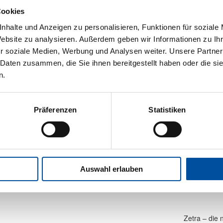
 von 20%
. Den Förderantrag stellen können Eigentümer,
Cookies
d, die mindestens 5 Jahre alt sind.
nhalte und Anzeigen zu personalisieren, Funktionen für soziale
Website zu analysieren. Außerdem geben wir Informationen zu I
dert
r soziale Medien, Werbung und Analysen weiter. Unsere Partner
 Daten zusammen, die Sie ihnen bereitgestellt haben oder die s
n.
Präferenzen
Statistiken
hnen mit wenigen Klicks dabei zu überprüfen, ob der
g ist und erstellt auf Wunsch direkt alle notwendigen
Auswahl erlauben
Nächster
Zetra – die