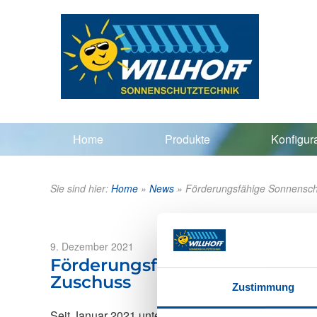
Home
Produkte
Konfigur
Sie sind hier:
Home
»
News
»
Förderungsfähige Sonnenschu
Veröffentlicht
9. Dezember 2021
am
Förderungsfähige Sonnenschut
Zuschuss
Zustimmung
Seit Januar 2021 unterstützt die „Bundesförderung fü