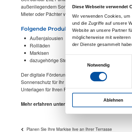
außenliegendem Sonnenschutz mit einem
Zuschuss
Diese Webseite verwendet 
Mieter oder Pächter von Wohngebäuden in Deutschlan
Wir verwenden Cookies, um I
und die Zugriffe auf unsere 
Folgende Produktgruppen werden geför
Website an unsere Partner fü
Außenjalousien
möglicherweise mit weiteren
der Dienste gesammelt habe
Rollläden
Markisen
Einwilligungsauswahl
dazugehörige Steuerungssysteme
Notwendig
Der digitale Förderungsassistent von WAREMA hilft I
Sonnenschutz für Ihr Renovierungsvorhaben förderfähi
Unterlagen für Ihren Förderantrag.
Ablehnen
Mehr erfahren unter:
www.warema.de/foerderung
Beitragsnavigation
Vorheriger
Planen Sie Ihre Markise live an Ihrer Terrasse