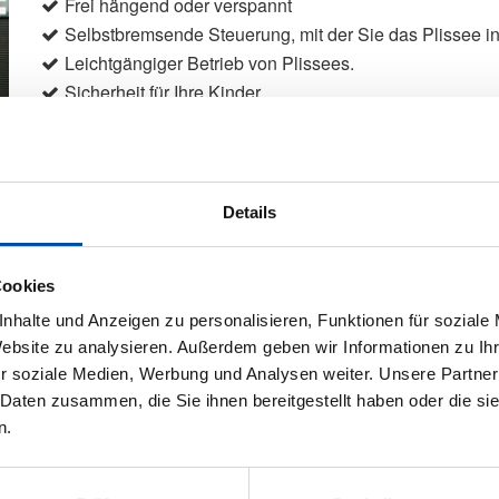
Frei hängend oder verspannt
Selbstbremsende Steuerung, mit der Sie das Plissee in
Leichtgängiger Betrieb von Plissees.
Sicherheit für Ihre Kinder
Sonderformen möglich
Wabenplissees
Details
Produktdetails
Cookies
max. Breite: 2300 mm
nhalte und Anzeigen zu personalisieren, Funktionen für soziale
max. Höhe: 4000 mm
Website zu analysieren. Außerdem geben wir Informationen zu I
max. Fläche: 6,00 m²
r soziale Medien, Werbung und Analysen weiter. Unsere Partner
Bedienung: Kette, Schnur, Griff, Griffleiste, Elektroantri
 Daten zusammen, die Sie ihnen bereitgestellt haben oder die s
Führung: Optional, seitlich mit Seil
n.
Anwendungsbereiche: Für Fenster, Dachfenster, Türen,
Montage: An Wand, Decken und in der Glasleiste sowie 