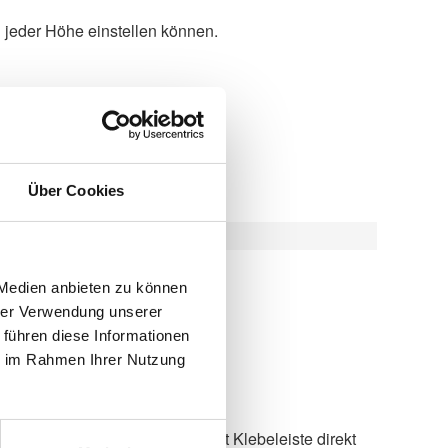
 jeder Höhe einstellen können.
Über Cookies
 Medien anbieten zu können
hrer Verwendung unserer
 führen diese Informationen
eb
ie im Rahmen Ihrer Nutzung
 Bildschirmarbeitsplätze
über Klemmträger. Auch als mit Klebeleiste direkt