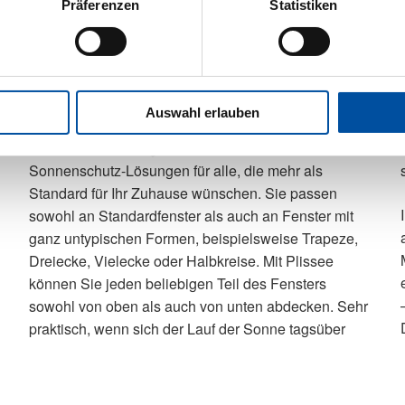
Präferenzen
Statistiken
auf die Glasscheibe verfügbar.
Produktbeschreibung
Auswahl erlauben
Plissees – viele sagen auch Faltstores – sind
ändert oder Sie sich vor neugierigen Blicken
Sonnenschutz-Lösungen für alle, die mehr als
Standard für Ihr Zuhause wünschen. Sie passen
sowohl an Standardfenster als auch an Fenster mit
ganz untypischen Formen, beispielsweise Trapeze,
Dreiecke, Vielecke oder Halbkreise. Mit Plissee
können Sie jeden beliebigen Teil des Fensters
sowohl von oben als auch von unten abdecken. Sehr
praktisch, wenn sich der Lauf der Sonne tagsüber