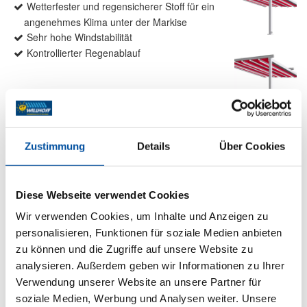
Wetterfester und regensicherer Stoff für ein
angenehmes Klima unter der Markise
Sehr hohe Windstabilität
Kontrollierter Regenablauf
Produktdetails
Zustimmung
Details
Über Cookies
max. Breite: 6.000 mm
max. Ausfall: 6.000 mm
max. Fläche: 36 m²
Diese Webseite verwendet Cookies
Antrieb: Motor
Farbe: Pulverbeschichtet gem. WAREMA
Wir verwenden Cookies, um Inhalte und Anzeigen zu
Farbwelt
personalisieren, Funktionen für soziale Medien anbieten
Markisentuch: Soltis W96
zu können und die Zugriffe auf unsere Website zu
Montage: Wandmontage
analysieren. Außerdem geben wir Informationen zu Ihrer
Verwendung unserer Website an unsere Partner für
soziale Medien, Werbung und Analysen weiter. Unsere